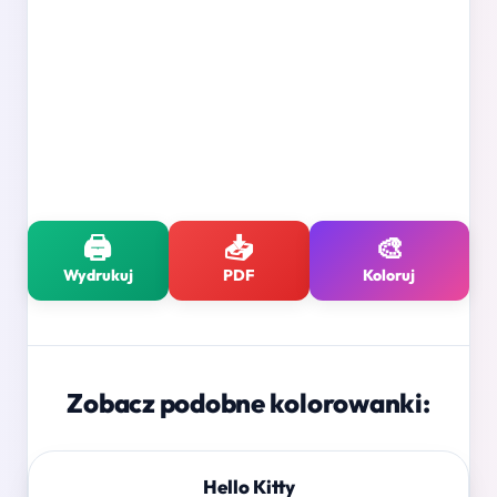
🖨️
📥
🎨
Wydrukuj
PDF
Koloruj
Zobacz podobne kolorowanki:
Hello Kitty