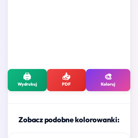
🖨️
📥
🎨
Wydrukuj
PDF
Koloruj
Zobacz podobne kolorowanki: