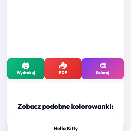
🖨️
📥
🎨
Wydrukuj
PDF
Koloruj
Zobacz podobne kolorowanki:
Hello Kitty