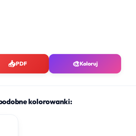
📥
🎨
PDF
Koloruj
podobne kolorowanki: