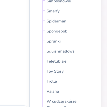
Simpsonowie
Smerfy
Spiderman
Spongebob
Sprunki
Squishmallows
Teletubisie
Toy Story
Trolle
Vaiana
W cudzej skórze