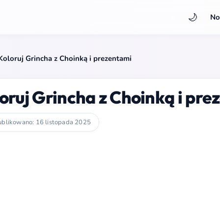
🌙
No
oloruj Grincha z Choinką i prezentami
ruj Grincha z Choinką i pre
blikowano: 16 listopada 2025