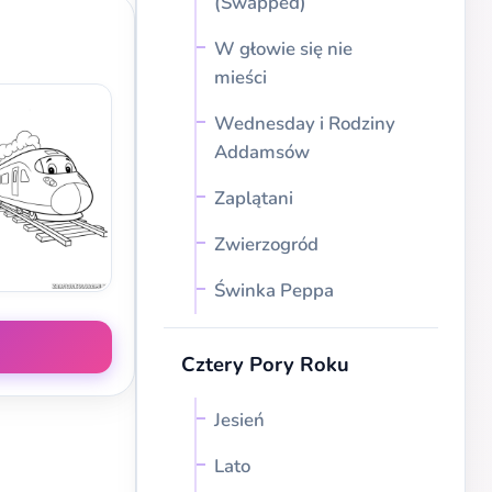
(Swapped)
W głowie się nie
mieści
Wednesday i Rodziny
Addamsów
Zaplątani
Zwierzogród
Świnka Peppa
Cztery Pory Roku
Jesień
Lato