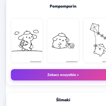
Pompompurin
Zobacz wszystkie »
Ślimaki