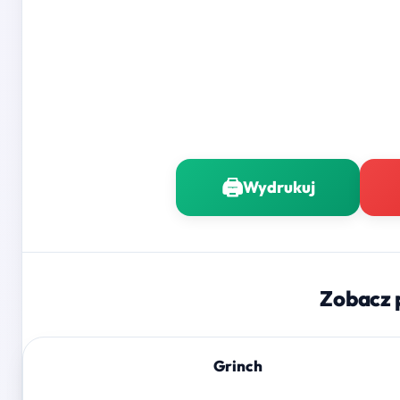
🖨️
Wydrukuj
Zobacz 
Grinch