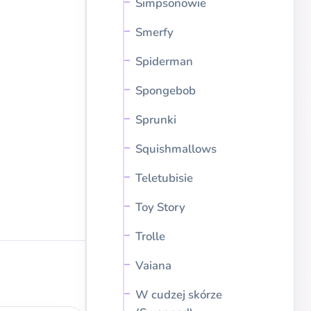
Simpsonowie
Smerfy
Spiderman
Spongebob
Sprunki
Squishmallows
Teletubisie
Toy Story
Trolle
Vaiana
W cudzej skórze