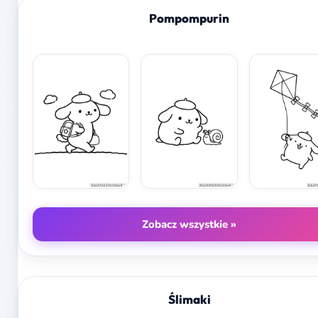
Pompompurin
Zobacz wszystkie »
Ślimaki