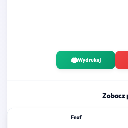
🖨️
Wydrukuj
Zobacz 
Fnaf