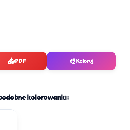
📥
🎨
PDF
Koloruj
podobne kolorowanki: