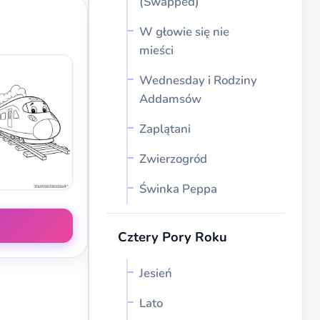
(Swapped)
W głowie się nie
mieści
Wednesday i Rodziny
Addamsów
Zaplątani
Zwierzogród
Świnka Peppa
Cztery Pory Roku
Jesień
Lato