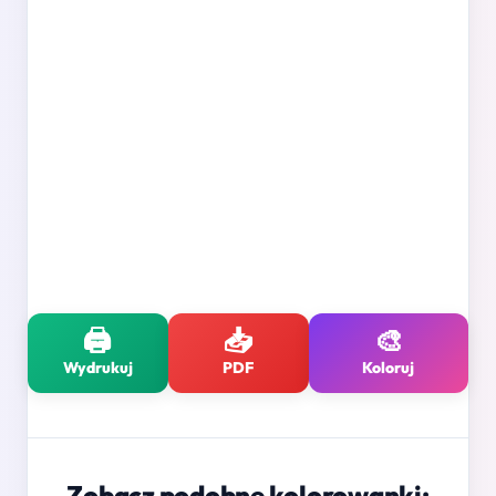
🖨️
📥
🎨
Wydrukuj
PDF
Koloruj
Zobacz podobne kolorowanki: