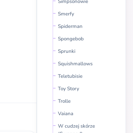
Simpsonowie
Smerfy
Spiderman
Spongebob
Sprunki
Squishmallows
Teletubisie
Toy Story
Trolle
Vaiana
W cudzej skórze