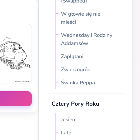
(Swapped)
W głowie się nie
mieści
Wednesday i Rodziny
Addamsów
Zaplątani
Zwierzogród
Świnka Peppa
Cztery Pory Roku
Jesień
Lato