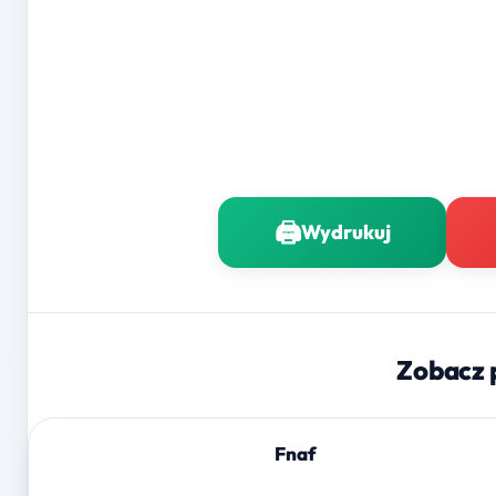
🖨️
Wydrukuj
Zobacz 
Fnaf