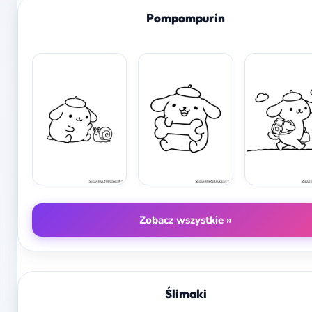
Pompompurin
Zobacz wszystkie »
Ślimaki