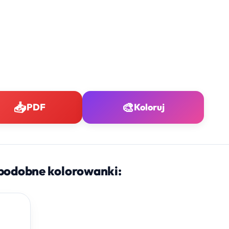
📥
🎨
PDF
Koloruj
podobne kolorowanki: