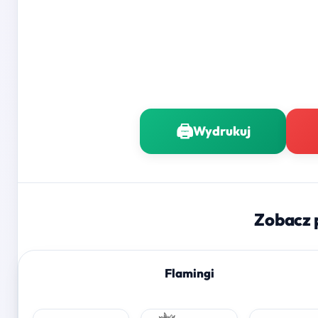
🖨️
Wydrukuj
Zobacz 
Flamingi