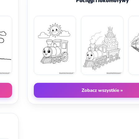
Pociągi i lokomotywy
Zobacz wszystkie »