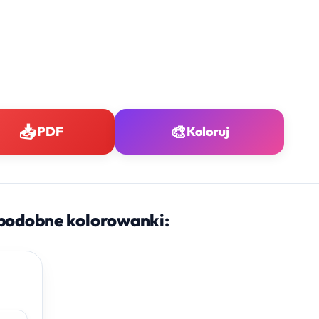
📥
🎨
PDF
Koloruj
podobne kolorowanki: