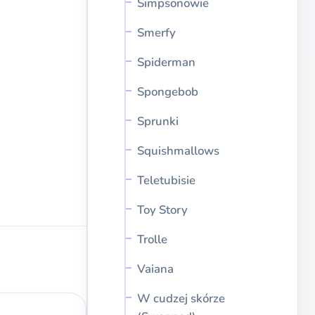
Simpsonowie
Smerfy
Spiderman
Spongebob
Sprunki
Squishmallows
Teletubisie
Toy Story
Trolle
Vaiana
W cudzej skórze