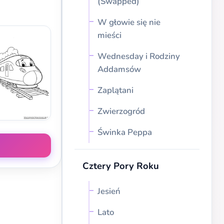
(Swapped)
W głowie się nie
mieści
Wednesday i Rodziny
Addamsów
Zaplątani
Zwierzogród
Świnka Peppa
Cztery Pory Roku
Jesień
Lato