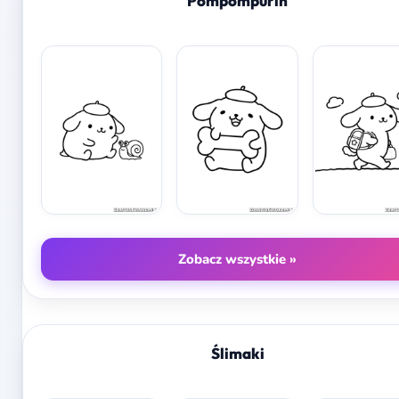
Pompompurin
Zobacz wszystkie »
Ślimaki