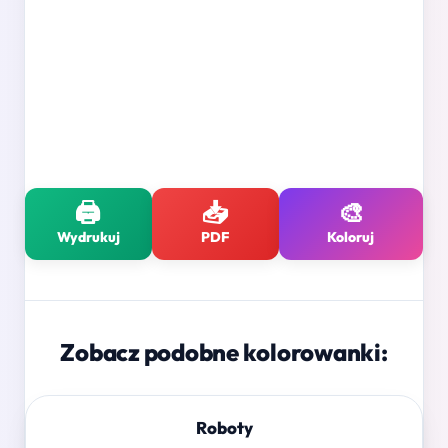
🖨️
📥
🎨
Wydrukuj
PDF
Koloruj
Zobacz podobne kolorowanki:
Roboty