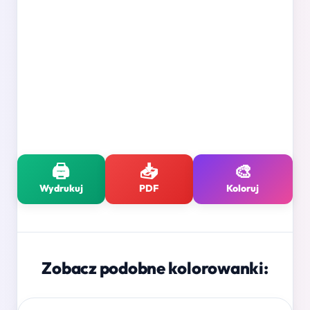
🖨️
📥
🎨
Wydrukuj
PDF
Koloruj
Zobacz podobne kolorowanki: