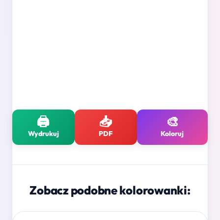
🖨️
📥
🎨
Wydrukuj
PDF
Koloruj
Zobacz podobne kolorowanki: