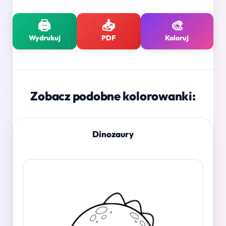
🖨️
📥
🎨
Wydrukuj
PDF
Koloruj
Zobacz podobne kolorowanki:
Dinozaury