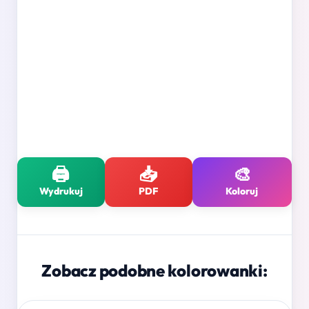
🖨️
📥
🎨
Wydrukuj
PDF
Koloruj
Zobacz podobne kolorowanki: