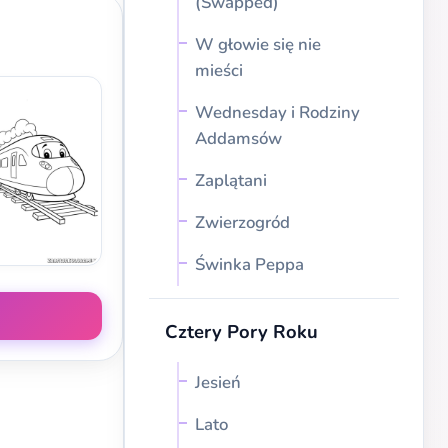
(Swapped)
W głowie się nie
mieści
Wednesday i Rodziny
Addamsów
Zaplątani
Zwierzogród
Świnka Peppa
Cztery Pory Roku
Jesień
Lato