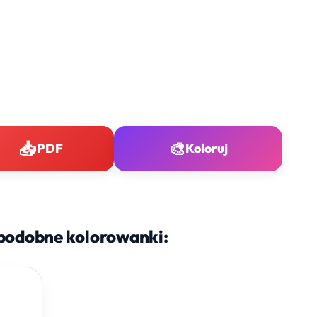
📥
🎨
PDF
Koloruj
podobne kolorowanki: