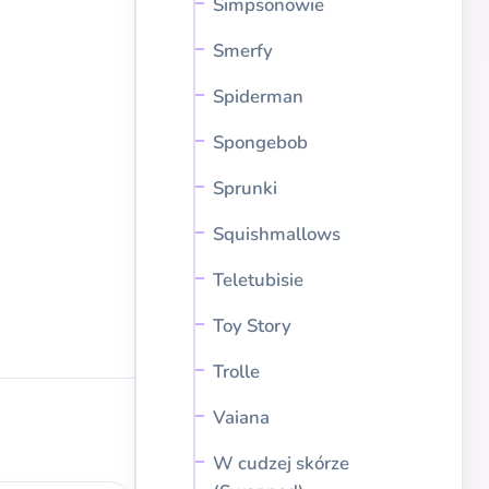
Simpsonowie
Smerfy
Spiderman
Spongebob
Sprunki
Squishmallows
Teletubisie
Toy Story
Trolle
Vaiana
W cudzej skórze