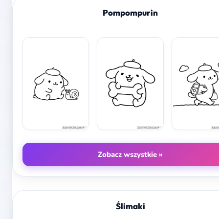
Pompompurin
Zobacz wszystkie »
Ślimaki