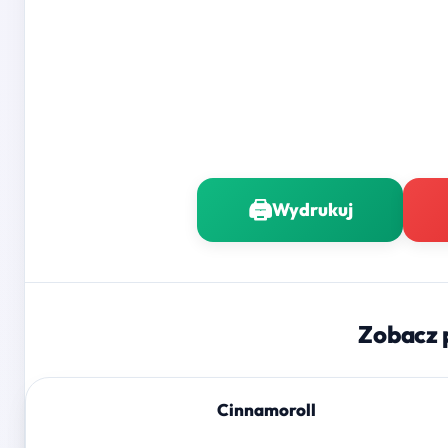
🖨️
Wydrukuj
Zobacz 
Cinnamoroll