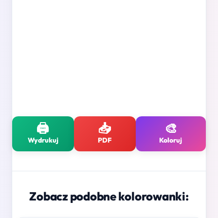
🖨️
📥
🎨
Wydrukuj
PDF
Koloruj
Zobacz podobne kolorowanki: