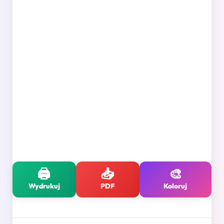
🖨️
📥
🎨
Wydrukuj
PDF
Koloruj