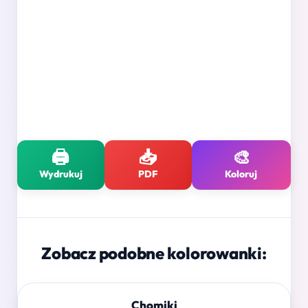
🖨️
📥
🎨
Wydrukuj
PDF
Koloruj
Zobacz podobne kolorowanki:
Chomiki