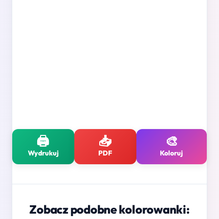
🖨️
📥
🎨
Wydrukuj
PDF
Koloruj
Zobacz podobne kolorowanki: