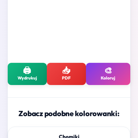
🖨️
📥
🎨
Wydrukuj
PDF
Koloruj
Zobacz podobne kolorowanki:
Chomiki