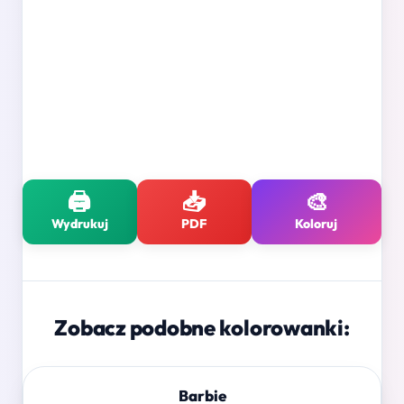
🖨️
📥
🎨
Wydrukuj
PDF
Koloruj
Zobacz podobne kolorowanki:
Barbie