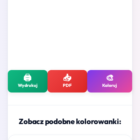
🖨️
📥
🎨
Wydrukuj
PDF
Koloruj
Zobacz podobne kolorowanki: