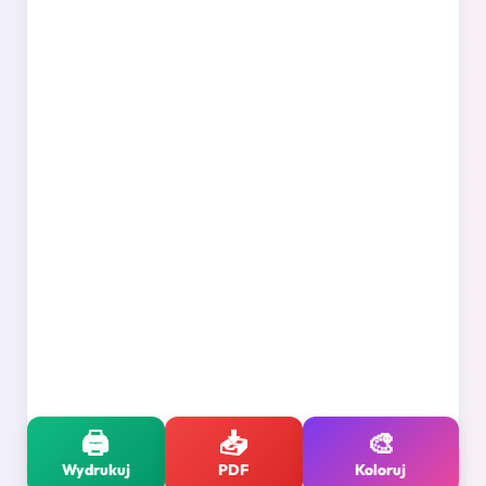
🖨️
📥
🎨
Wydrukuj
PDF
Koloruj