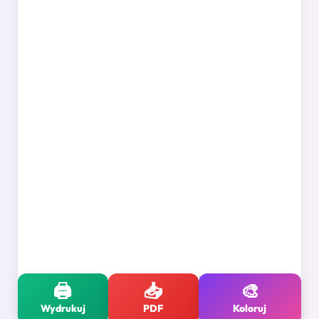
🖨️
📥
🎨
Wydrukuj
PDF
Koloruj