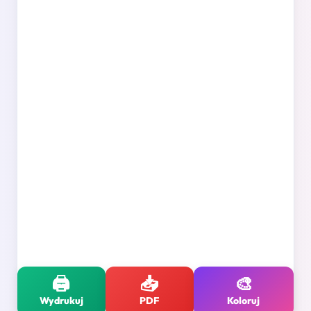
🖨️
📥
🎨
Wydrukuj
PDF
Koloruj