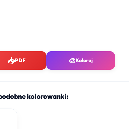
📥
🎨
PDF
Koloruj
podobne kolorowanki: