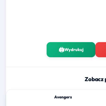
🖨️
Wydrukuj
Zobacz 
Avengers