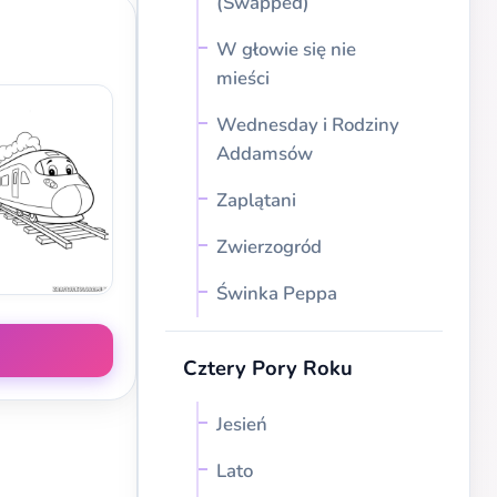
(Swapped)
W głowie się nie
mieści
Wednesday i Rodziny
Addamsów
Zaplątani
Zwierzogród
Świnka Peppa
Cztery Pory Roku
Jesień
Lato