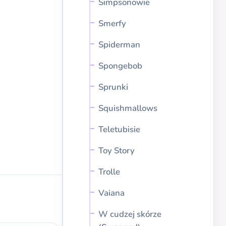
Simpsonowie
Smerfy
Spiderman
Spongebob
Sprunki
Squishmallows
Teletubisie
Toy Story
Trolle
Vaiana
W cudzej skórze