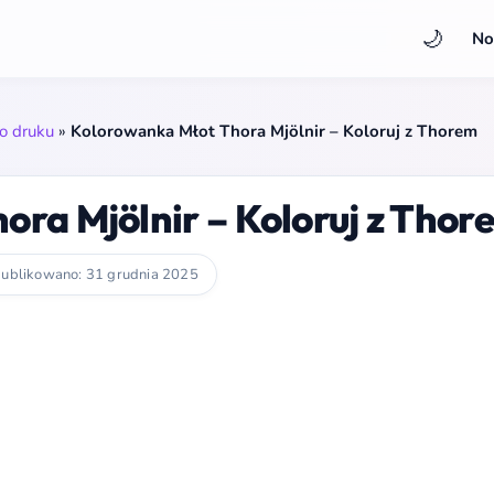
🌙
No
o druku
»
Kolorowanka Młot Thora Mjölnir – Koloruj z Thorem
ra Mjölnir – Koloruj z Thor
ublikowano: 31 grudnia 2025