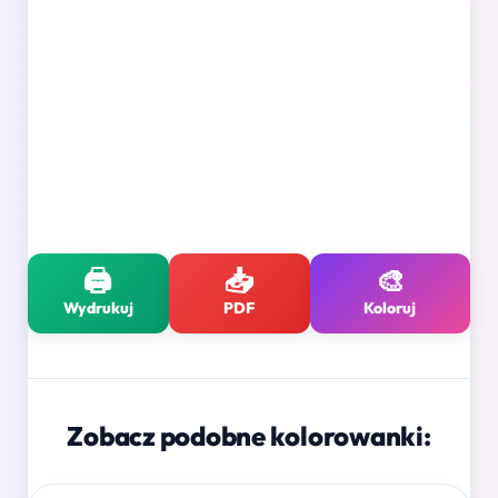
🖨️
📥
🎨
Wydrukuj
PDF
Koloruj
Zobacz podobne kolorowanki: