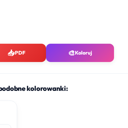
📥
🎨
PDF
Koloruj
podobne kolorowanki: