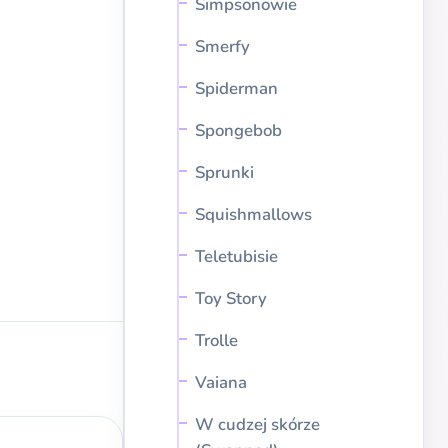
Simpsonowie
Smerfy
Spiderman
Spongebob
Sprunki
Squishmallows
Teletubisie
Toy Story
Trolle
Vaiana
W cudzej skórze