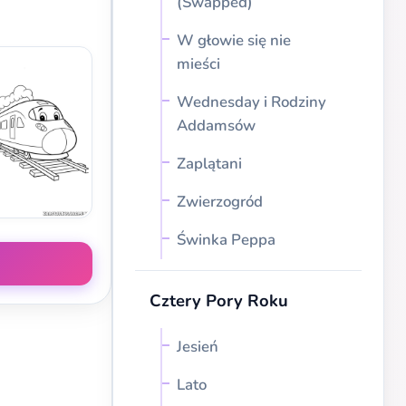
(Swapped)
W głowie się nie
mieści
Wednesday i Rodziny
Addamsów
Zaplątani
Zwierzogród
Świnka Peppa
Cztery Pory Roku
Jesień
Lato