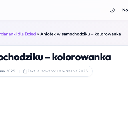
🌙
No
iananki dla Dzieci
»
Aniołek w samochodziku – kolorowanka
ochodziku – kolorowanka
pnia 2025
|
Zaktualizowano: 18 września 2025