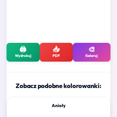
🖨️
📥
🎨
Wydrukuj
PDF
Koloruj
Zobacz podobne kolorowanki:
Anioły