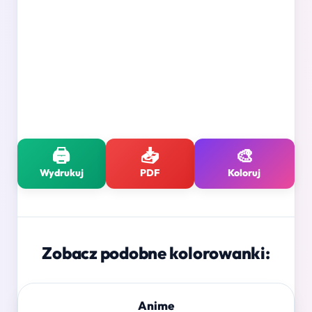
🖨️
📥
🎨
Wydrukuj
PDF
Koloruj
Zobacz podobne kolorowanki:
Anime