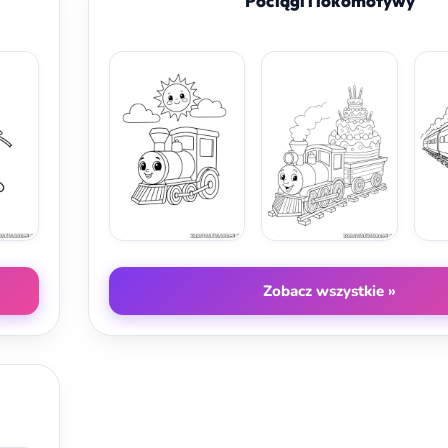
Pociągi i lokomotywy
Zobacz wszystkie »