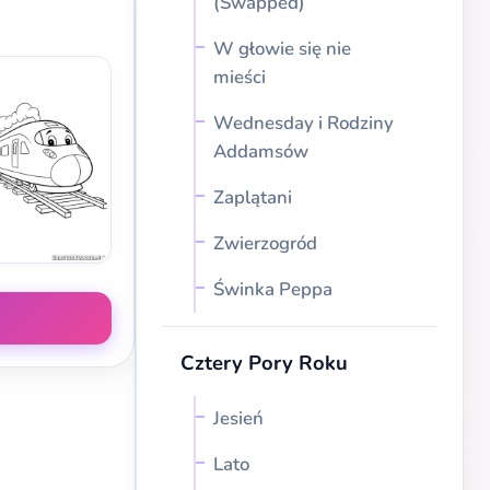
(Swapped)
W głowie się nie
mieści
Wednesday i Rodziny
Addamsów
Zaplątani
Zwierzogród
Świnka Peppa
Cztery Pory Roku
Jesień
Lato