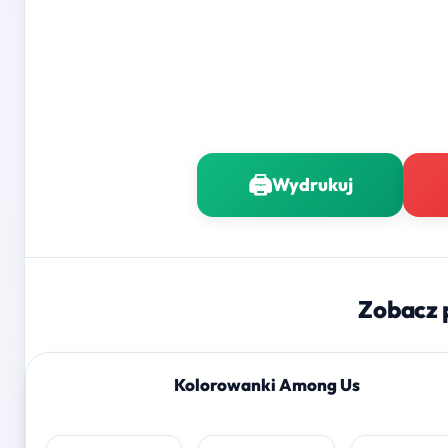
🖨️
Wydrukuj
Zobacz 
Kolorowanki Among Us