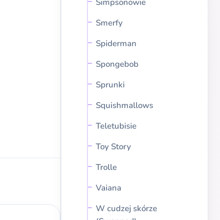
Simpsonowie
Smerfy
Spiderman
Spongebob
Sprunki
Squishmallows
Teletubisie
Toy Story
Trolle
Vaiana
W cudzej skórze