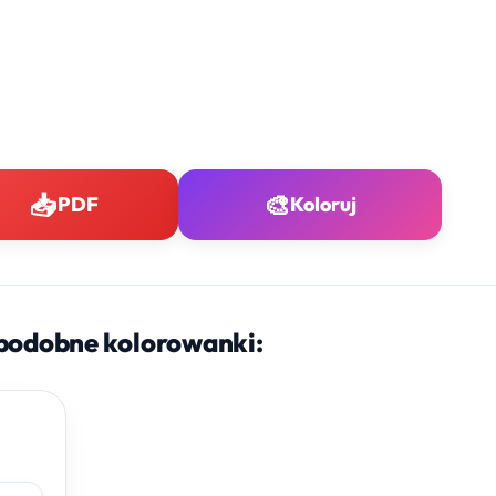
📥
🎨
PDF
Koloruj
podobne kolorowanki: