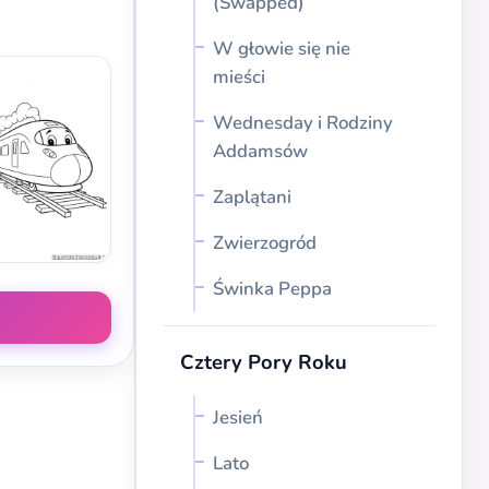
(Swapped)
W głowie się nie
mieści
Wednesday i Rodziny
Addamsów
Zaplątani
Zwierzogród
Świnka Peppa
Cztery Pory Roku
Jesień
Lato