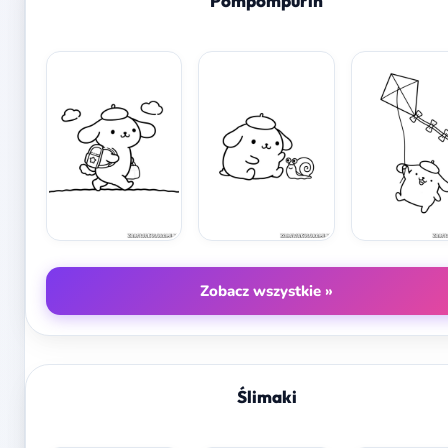
Pompompurin
Zobacz wszystkie »
Ślimaki