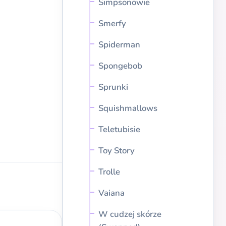
Simpsonowie
Smerfy
Spiderman
Spongebob
Sprunki
Squishmallows
Teletubisie
Toy Story
Trolle
Vaiana
W cudzej skórze