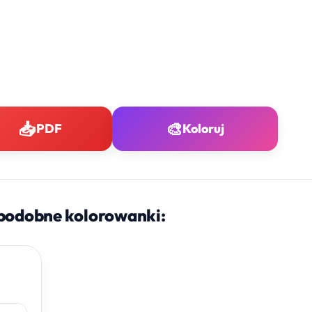
📥
🎨
PDF
Koloruj
podobne kolorowanki: