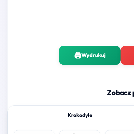
🖨️
Wydrukuj
Zobacz 
Krokodyle