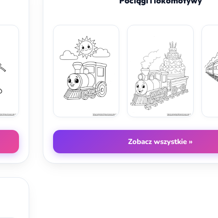
Pociągi i lokomotywy
Zobacz wszystkie »