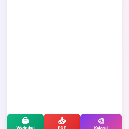
🖨️
📥
🎨
Wydrukuj
PDF
Koloruj