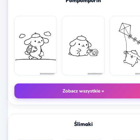
Pompompurin
Zobacz wszystkie »
Ślimaki