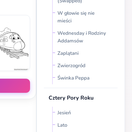
(Swapped)
W głowie się nie
mieści
Wednesday i Rodziny
Addamsów
Zaplątani
Zwierzogród
Świnka Peppa
Cztery Pory Roku
Jesień
Lato