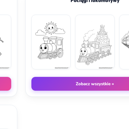
Pociągi i lokomotywy
Zobacz wszystkie »