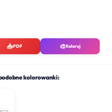
📥
🎨
PDF
Koloruj
podobne kolorowanki: