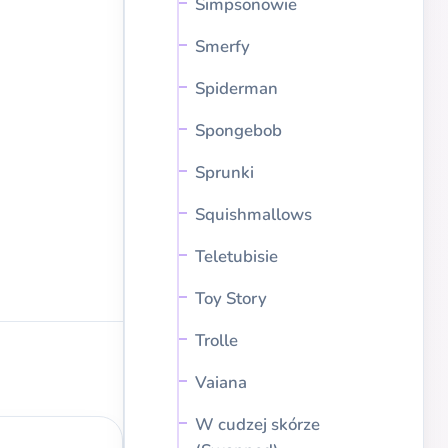
Simpsonowie
Smerfy
Spiderman
Spongebob
Sprunki
Squishmallows
Teletubisie
Toy Story
Trolle
Vaiana
W cudzej skórze