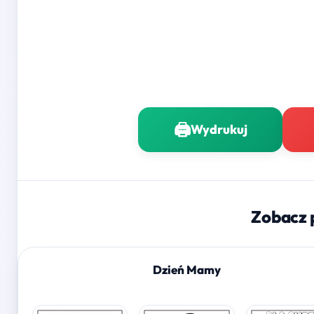
🖨️
Wydrukuj
Zobacz 
Dzień Mamy