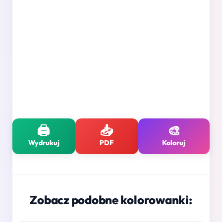
🖨️
📥
🎨
Wydrukuj
PDF
Koloruj
Zobacz podobne kolorowanki: