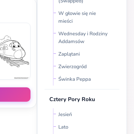
(Swapped)
W głowie się nie
mieści
Wednesday i Rodziny
Addamsów
Zaplątani
Zwierzogród
Świnka Peppa
Cztery Pory Roku
Jesień
Lato