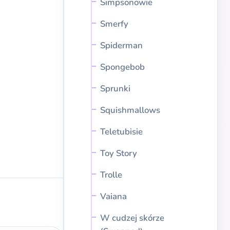
Simpsonowie
Smerfy
Spiderman
Spongebob
Sprunki
Squishmallows
Teletubisie
Toy Story
Trolle
Vaiana
W cudzej skórze