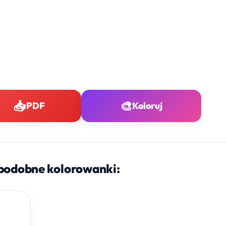
📥
🎨
PDF
Koloruj
podobne kolorowanki: