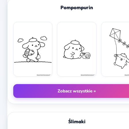
Pompompurin
Zobacz wszystkie »
Ślimaki