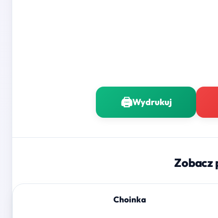
🖨️
Wydrukuj
Zobacz 
Choinka