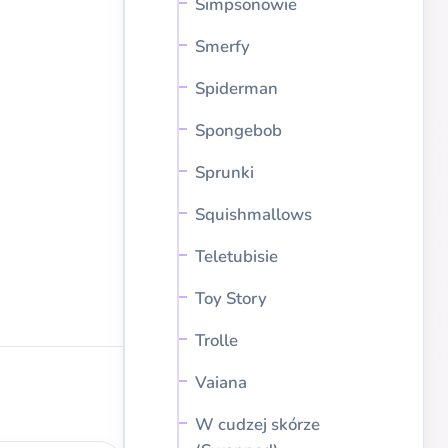
Simpsonowie
Smerfy
Spiderman
Spongebob
Sprunki
Squishmallows
Teletubisie
Toy Story
Trolle
Vaiana
W cudzej skórze