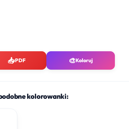
📥
🎨
PDF
Koloruj
podobne kolorowanki: