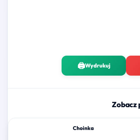
🖨️
Wydrukuj
Zobacz 
Choinka