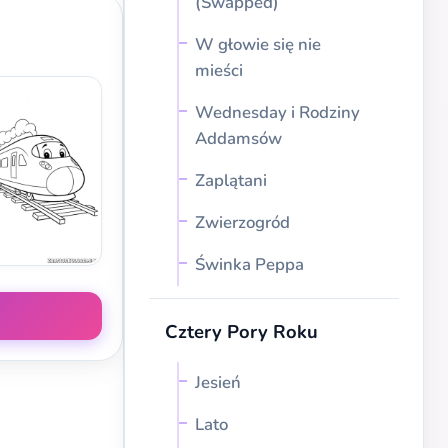
(Swapped)
W głowie się nie
mieści
Wednesday i Rodziny
Addamsów
Zaplątani
Zwierzogród
Świnka Peppa
Cztery Pory Roku
Jesień
Lato