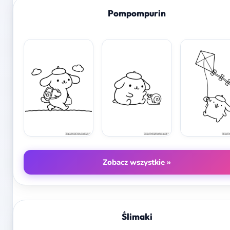
Pompompurin
Zobacz wszystkie »
Ślimaki