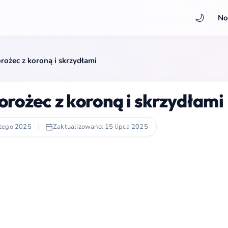
🌙
No
ożec z koroną i skrzydłami
rożec z koroną i skrzydłami
utego 2025
|
Zaktualizowano: 15 lipca 2025