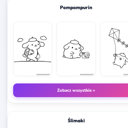
Pompompurin
Zobacz wszystkie »
Ślimaki