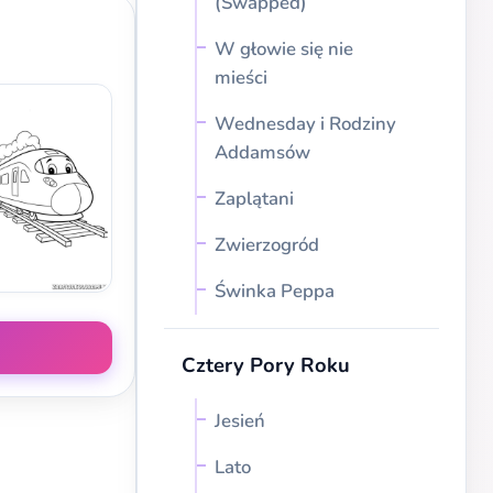
(Swapped)
W głowie się nie
mieści
Wednesday i Rodziny
Addamsów
Zaplątani
Zwierzogród
Świnka Peppa
Cztery Pory Roku
Jesień
Lato