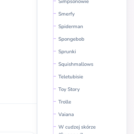
Simpsonowie
Smerfy
Spiderman
Spongebob
Sprunki
Squishmallows
Teletubisie
Toy Story
Trolle
Vaiana
W cudzej skórze