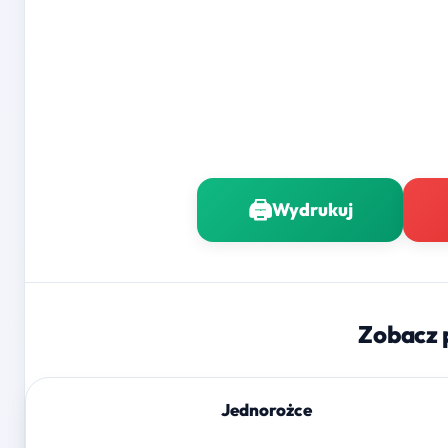
🖨️
Wydrukuj
Zobacz 
Jednorożce