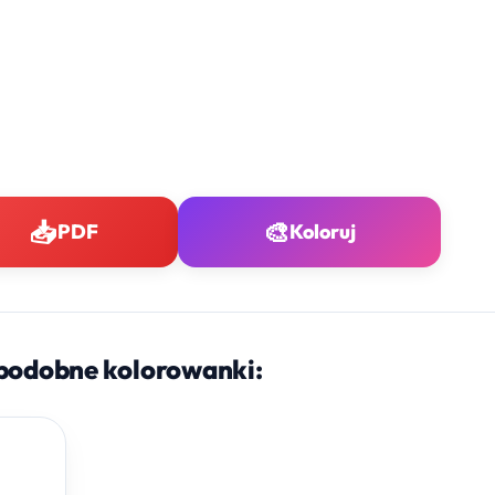
📥
🎨
PDF
Koloruj
podobne kolorowanki: