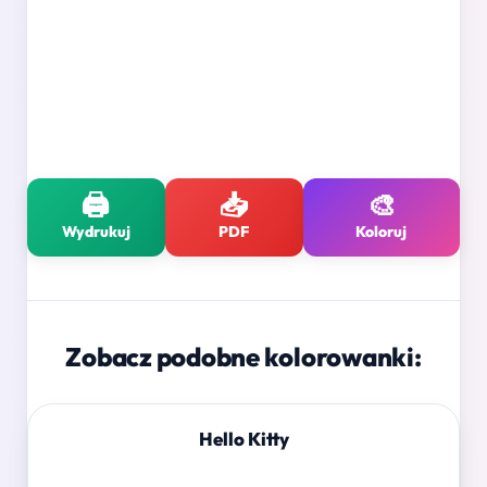
🖨️
📥
🎨
Wydrukuj
PDF
Koloruj
Zobacz podobne kolorowanki:
Hello Kitty